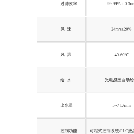
过滤效率
99.99%at 0.3u
风 速
24m/s±20%
风 温
40-60℃
给 水
光电感应自动
出水量
5~7 L/min
控制功能
可程式控制系统/PLC