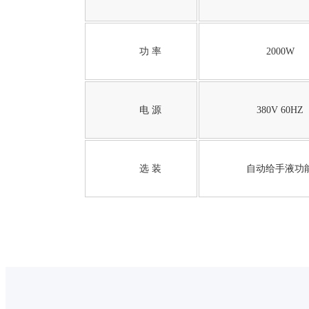
功 率
2000W
电 源
380V 60HZ
选 装
自动给手液功