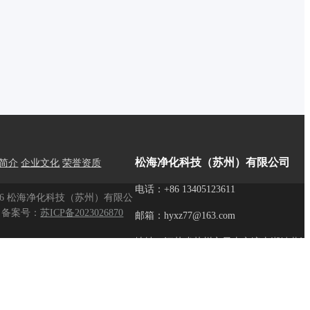
松海净化科技（苏州）有限公司
简介
企业文化
荣誉资质
电话：+86 13405123611
026 松海净化科技（苏州）有限公
备案号：
苏ICP备2023026870
邮箱：hyxz77@163.com
地址：江苏省苏州市昆山市淀山湖镇黄浦江
房